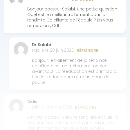
Bonjour docteur Salabi. Une petite question :
Quel est le meilleur traitement pour la
tendinite Calcifiante de l’épaule ? En vous
remerciant, Cdt
Dr Salabi
Publié le 28 juin 2023
RÉPONDRE
Bonjour, le traitement de la tendinite
calcifiante est un traitement médical
avant tout. La rééducation est primordial.
Une infilration pourra être un coup de
pouce.
Didier
Publié le 10 mars 2023
RÉPONDRE
Bonjour docteur J’ai une tendinite épaule j’ai
des douleurs même après que j’ai pris des
anti-inflammatoires que dois-je faire