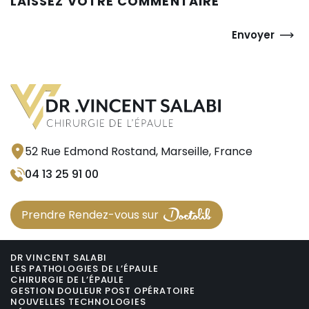
LAISSEZ VOTRE COMMENTAIRE
Envoyer
Dr Salabi
Publié le 16 mai 2023
RÉPONDRE
Bonjour, oui une tendinite peut se voir à
l’échographie, souvent via une
inflammation de la bourse (bursite), l’IRM
est également un excellent examen.
52 Rue Edmond Rostand, Marseille, France
04 13 25 91 00
Prendre Rendez-vous sur
DR VINCENT SALABI
LES PATHOLOGIES DE L’ÉPAULE
CHIRURGIE DE L’ÉPAULE
GESTION DOULEUR POST OPÉRATOIRE
NOUVELLES TECHNOLOGIES