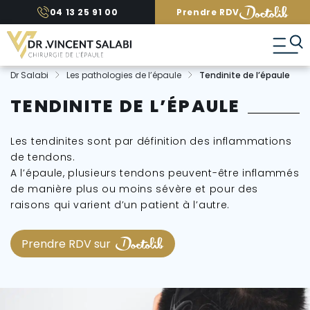
A
04 13 25 91 00
Prendre RDV
l
l
e
r
d
Dr Salabi
Les pathologies de l’épaule
Tendinite de l’épaule
i
r
TENDINITE DE L’ÉPAULE
e
c
t
Les tendinites sont par définition des inflammations
e
de tendons.
m
A l’épaule, plusieurs tendons peuvent-être inflammés
e
n
de manière plus ou moins sévère et pour des
t
raisons qui varient d’un patient à l’autre.
a
u
c
Prendre RDV sur
o
n
t
e
n