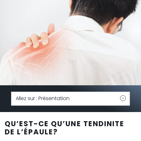
u
QU’EST-CE QU’UNE TENDINITE
DE L’ÉPAULE?