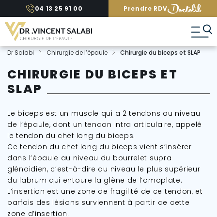
A
04 13 25 91 00
Prendre RDV
l
l
e
r
d
Dr Salabi
Chirurgie de l’épaule
Chirurgie du biceps et SLAP
i
r
CHIRURGIE DU BICEPS ET
e
SLAP
c
t
e
Le biceps est un muscle qui a 2 tendons au niveau
m
e
de l’épaule, dont un tendon intra articulaire, appelé
n
le tendon du chef long du biceps.
t
Ce tendon du chef long du biceps vient s’insérer
a
dans l’épaule au niveau du bourrelet supra
u
c
glénoidien, c’est-à-dire au niveau le plus supérieur
o
du labrum qui entoure la glène de l’omoplate.
n
L’insertion est une zone de fragilité de ce tendon, et
t
parfois des lésions surviennent à partir de cette
e
zone d’insertion.
n