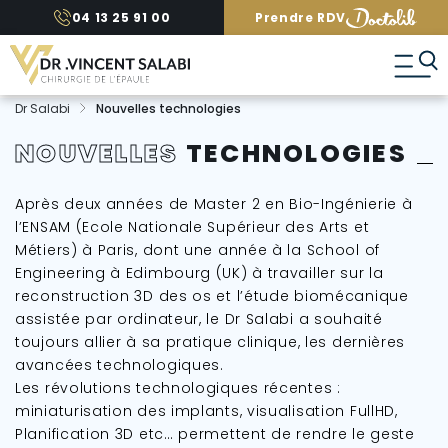
A
04 13 25 91 00
Prendre RDV
l
l
e
r
d
Dr Salabi
Nouvelles technologies
i
r
NOUVELLES
TECHNOLOGIES
e
c
t
Après deux années de Master 2 en Bio-Ingénierie à
e
l’ENSAM (Ecole Nationale Supérieur des Arts et
m
Métiers) à Paris, dont une année à la School of
e
n
Engineering à Edimbourg (UK) à travailler sur la
t
reconstruction 3D des os et l’étude biomécanique
a
assistée par ordinateur, le Dr Salabi a souhaité
u
toujours allier à sa pratique clinique, les dernières
c
avancées technologiques.
o
n
Les révolutions technologiques récentes :
t
miniaturisation des implants, visualisation FullHD,
e
Planification 3D etc… permettent de rendre le geste
n