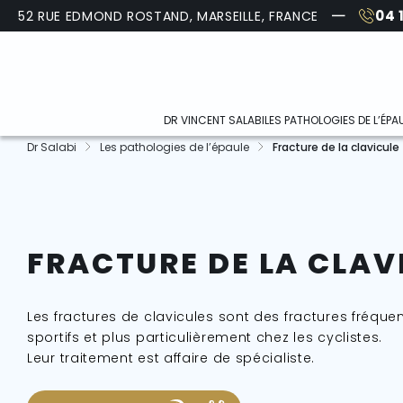
A
04 
52 RUE EDMOND ROSTAND, MARSEILLE, FRANCE
l
l
e
r
d
i
DR VINCENT SALABI
LES PATHOLOGIES DE L’ÉPA
r
e
Dr Salabi
Les pathologies de l’épaule
Fracture de la clavicule
LIEUX
RUPTURE DE LA COIFF
c
ROTATEURS
t
EQUIPE
e
SLAP LÉSION DE L’ÉPA
m
PARCOURS PATIENT
e
TENDINITE DE L’ÉPAUL
n
TARIFS ET REMBOURSEMENTS
FRACTURE DE LA CLAV
t
TENDINITE DU LONG 
a
INSTABILITÉ DE L’ÉPAU
u
c
Les fractures de clavicules sont des fractures fréq
ARTHROSE DE L’ÉPAU
o
sportifs et plus particulièrement chez les cyclistes.
n
Leur traitement est affaire de spécialiste.
ARTHROSE ACROMIO
t
CLAVICULAIRE DE L’É
e
n