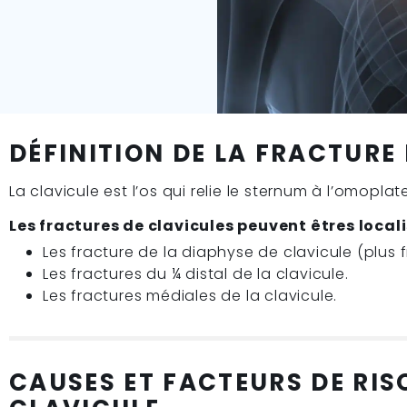
E:
ATE
ARTHROLYSE DE L’ÉPAULE
VICULE
RÉSECTION ACROMIO
CLAVICULAIRE
-
OSTÉOSYNTHÈSE DE L’ÉPAULE
MIO-
ARTHROSCOPIE DE L’ÉPAULE
DÉFINITION DE LA FRACTURE
LE DE
RÉINSERTION DU GRAND
PECTORAL
La clavicule est l’os qui relie le sternum à l’omoplat
PECTORAL
RÉINSERTION DU BICEPS DISTAL
Les fractures de clavicules peuvent êtres locali
DISTAL
RÉINSERTION DU LABRUM
Les fracture de la diaphyse de clavicule (plus
ANTÉRIEUR ET LABRUM
Les fractures du ¼ distal de la clavicule.
NTÉRIEUR
POSTÉRIEUR
UR
Les fractures médiales de la clavicule.
PROTHÈSE ANATOMIQUE
D’ÉPAULE
PROTHÈSE INVERSÉE D’ÉPAULE
CAUSES ET FACTEURS DE RIS