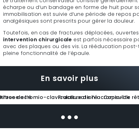
Le traitement conservateur consiste généralement en
écharpe ou d’un bandage en forme de huit pour sou
immobilisation est suivie d’une période de repos p
analgésiques sont prescrits pour gérer la douleur.
Toutefois, en cas de fractures déplacées, ouverte
intervention chirurgicale
est parfois nécessaire po
avec des plaques ou des vis. La rééducation post-t
pleine fonctionnalité de l’épaule.
En savoir plus
ps
e l’épaule
hrose de l’épaule
rthrose acromio-claviculaire de l’épaule
Fracture de l’épaule
Luxation acromio-clavic
Capsulite rét