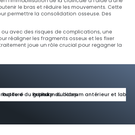
 l’immobilisation de la clavicule à l’aide d’une
tenir le bras et réduire les mouvements. Cette
our permettre la consolidation osseuse. Des
s ou avec des risques de complications, une
ur réaligner les fragments osseux et les fixer
raitement joue un rôle crucial pour regagner la
ulaire
ractile de l’épaule
Rupture du grand pectoral
Rupture du biceps distal
Lésion du labrum antérieur et labru